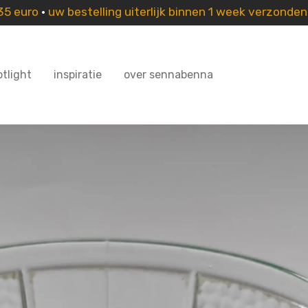
 35 euro
•
uw bestelling uiterlijk binnen 1 week verzonde
otlight
inspiratie
over sennabenna