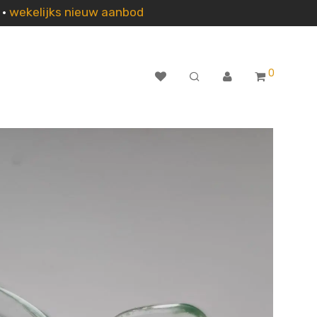
n
•
wekelijks nieuw aanbod
0