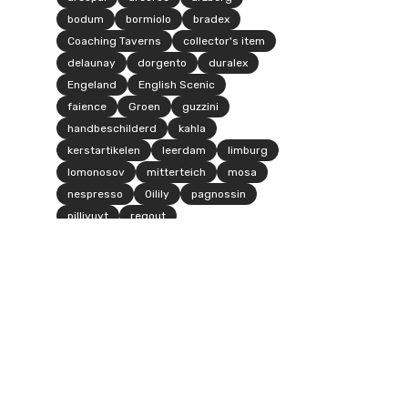
bodum
bormiolo
bradex
Coaching Taverns
collector's item
delaunay
dorgento
duralex
Engeland
English Scenic
faience
Groen
guzzini
handbeschilderd
kahla
kerstartikelen
leerdam
limburg
lomonosov
mitterteich
mosa
nespresso
Oilily
pagnossin
pillivuyt
regout
Royal Tudor Ware
rusland
scheurich
Staffordshire
thomas
Tupperware
vereco
villeroy & boch
vintage
walküre
wandbord
wedgwood