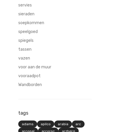
servies
sieraden
soepkommen
speelgoed
spiegels
tassen
vazen
voor aan de muur
vooraadpot
Wandborden
tags
adams
apilco
arabia
arc
arcopal
arcoroc
arzberg