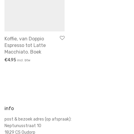
Koffie, van Doppio
Espresso tot Latte
Macchiato. Boek
€
4.95
incl. btw
info
post & bezoek adres (op afspraak):
Neptunusstraat 10
1829 CS Oudorp