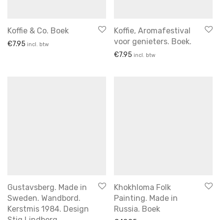
Kannen
Tupperware
vereco
villeroy & boch
vintage
walküre
wandbord
wedgwood
kannen & kruiken
Koffie & Co. Boek
Koffie, Aromafestival
kerstartikelen
voor genieters. Boek.
€
7.95
incl. btw
keukenartikelen
€
7.95
incl. btw
koffie & thee
Koffie en thee
koffie en thee potten
Kommen
Kommen en schaaltjes
Kopjes & Schotels
kunst
lampen
Melk en suiker
Gustavsberg. Made in
Khokhloma Folk
Sweden. Wandbord.
Painting. Made in
opmerkelijk
Kerstmis 1984. Design
Russia. Boek
Sauskommen
Stig Lindberg.