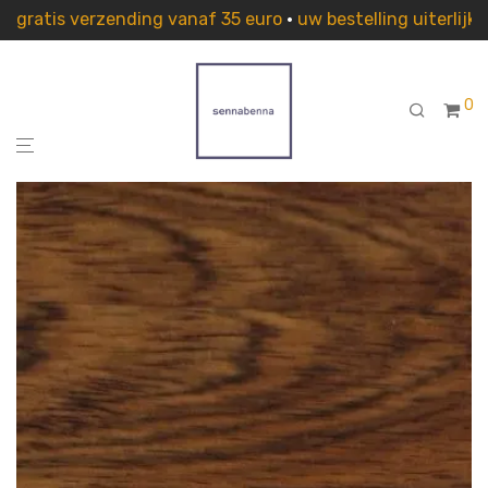
gratis verzending vanaf 35 euro
•
uw bestelling uiterlij
0