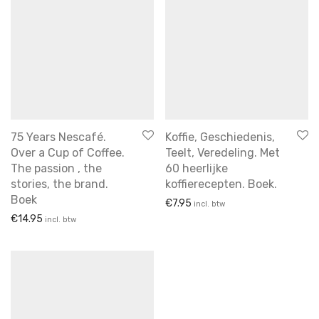
75 Years Nescafé.
Koffie, Geschiedenis,
Over a Cup of Coffee.
Teelt, Veredeling. Met
The passion , the
60 heerlijke
stories, the brand.
koffierecepten. Boek.
Boek
€
7.95
incl. btw
€
14.95
incl. btw