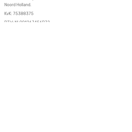
Noord Holland.
KvK:
75388375
BTW: NL001267456B72
telefoon:
06 260 245 80
email:
hello@sennabenna.nl
sennabenna.nl
prachtige vintage vondsten.
veilige betaling via iDeal.
snelle verzending via PostNL.
gratis verzending vanaf 35 euro.
afhalen mogelijk.
eigen bezorg service.