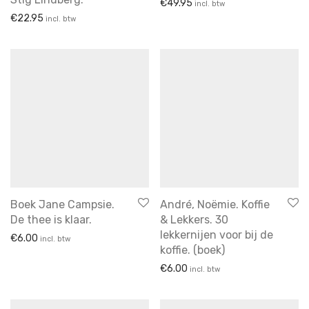
€
49.95
incl. btw
Schalen
€
22.95
incl. btw
Schalen
schalen
Schalen & Schaaltjes
servies
sieraden
soepkommen
speelgoed
spiegels
tassen
Boek Jane Campsie.
André, Noëmie. Koffie
De thee is klaar.
& Lekkers. 30
vazen
lekkernijen voor bij de
€
6.00
incl. btw
voor aan de muur
koffie. (boek)
vooraadpot
€
6.00
incl. btw
Wandborden