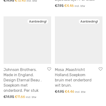
Oorspronkelijke prijs was: €14.95.
Huidige prijs is: €13.45.
€
14.95
€
13.45
incl. btw
Oorspronkelijke prijs was: €7
Huidige prijs is: €4.46
€
7.95
€
4.46
Sauskommen
incl. btw
Schalen
schalen
Aanbieding!
Aanbieding!
Schalen
Schalen & Schaaltjes
servies
sieraden
soepkommen
speelgoed
Johnson Brothers.
Mosa ,Maastricht
spiegels
Made in England.
Holland.Soepkom
tassen
Design Eternal Beau .
bruin met onderbord
vazen
Soepkom met
wit bruin.
onderbord. Per stuk
Oorspronkelijke prijs was: €
Huidige prijs is: €4.46
voor aan de muur
€
4.95
€
4.46
incl. btw
Oorspronkelijke prijs was: €14.95.
Huidige prijs is: €11.66.
€
14.95
€
11.66
incl. btw
vooraadpot
Wandborden