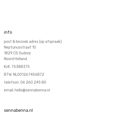
info
post & bezoek adres (op afspraak):
Neptunusstraat 10
1829 CS Oudorp
Noord Holland.
KvK:
75388375
BTW: NL001267456B72
telefoon:
06 260 245 80
email:
hello@sennabenna.nl
sennabenna.nl