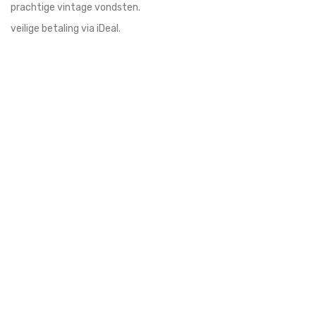
prachtige vintage vondsten.
veilige betaling via iDeal.
snelle verzending via PostNL.
gratis verzending vanaf 35 euro.
afhalen mogelijk.
eigen bezorg service.
blijf op de hoogte
schrijf u in voor updates en leuke acties!
veilig betalen & verzenden