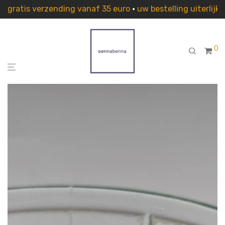
gratis verzending vanaf 35 euro
•
uw bestelling uiterlij
0