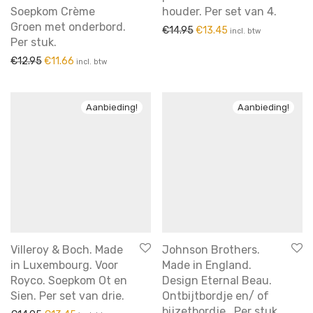
Soepkom Crème
houder. Per set van 4.
kandelaars
Groen met onderbord.
Oorspronkelijke prijs was: 
Huidige prijs is: €13
€
14.95
€
13.45
incl. btw
Kannen
Per stuk.
kannen & kruiken
Oorspronkelijke prijs was: €12.95.
Huidige prijs is: €11.66.
€
12.95
€
11.66
incl. btw
kerstartikelen
keukenartikelen
Aanbieding!
Aanbieding!
koffie & thee
Koffie en thee
koffie en thee potten
Kommen
Kommen en schaaltjes
Kopjes & Schotels
kunst
Villeroy & Boch. Made
Johnson Brothers.
in Luxembourg. Voor
Made in England.
lampen
Royco. Soepkom Ot en
Design Eternal Beau.
Melk en suiker
Sien. Per set van drie.
Ontbijtbordje en/ of
bijzetbordje . Per stuk.
opmerkelijk