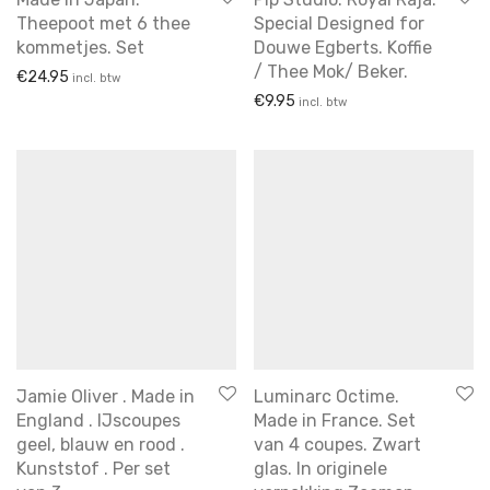
Theepoot met 6 thee
Special Designed for
kommetjes. Set
Douwe Egberts. Koffie
/ Thee Mok/ Beker.
€
24.95
incl. btw
€
9.95
incl. btw
Jamie Oliver . Made in
Luminarc Octime.
England . IJscoupes
Made in France. Set
geel, blauw en rood .
van 4 coupes. Zwart
Kunststof . Per set
glas. In originele