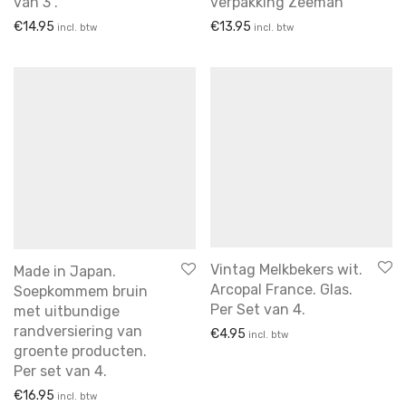
van 3 .
verpakking Zeeman
€
14.95
€
13.95
incl. btw
incl. btw
Vintag Melkbekers wit.
Made in Japan.
Arcopal France. Glas.
Soepkommem bruin
Per Set van 4.
met uitbundige
randversiering van
€
4.95
incl. btw
groente producten.
Per set van 4.
€
16.95
incl. btw