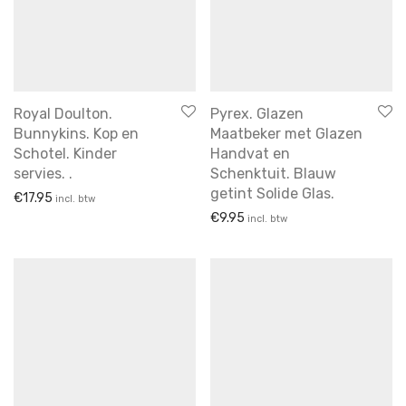
lampen
Melk en suiker
opmerkelijk
Sauskommen
Royal Doulton.
Pyrex. Glazen
Schalen
Bunnykins. Kop en
Maatbeker met Glazen
Schotel. Kinder
Handvat en
schalen
servies. .
Schenktuit. Blauw
Schalen
getint Solide Glas.
€
17.95
incl. btw
Schalen & Schaaltjes
€
9.95
incl. btw
servies
sieraden
soepkommen
speelgoed
spiegels
tassen
vazen