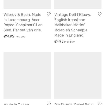
voor aan de muur
vooraadpot
Villeroy & Boch. Made
Vintage Delft Blauw.
in Luxembourg. Voor
English Ironstone.
Wandborden
Royco. Soepkom Ot en
Melkbeker. Motief
Sien. Per set van drie.
Molen en Scheepje.
Made in England.
€
14.95
incl. btw
€
4.95
incl. btw
Made in Japan.
Pip Studio. Royal Raja.