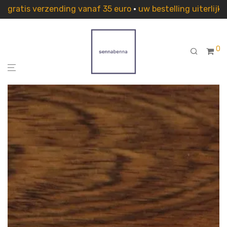
gratis verzending vanaf 35 euro
•
uw bestelling uiterlij
0