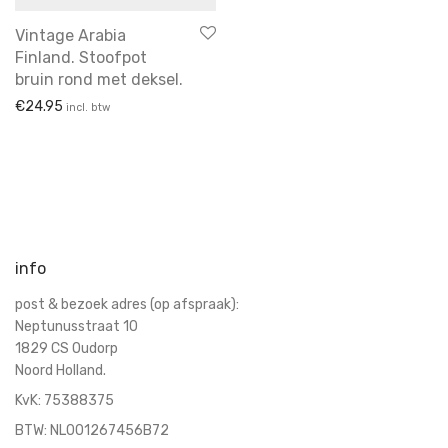
Schalen
Vintage Arabia
schalen
Finland. Stoofpot
Schalen & Schaaltjes
bruin rond met deksel.
€
24.95
servies
incl. btw
sieraden
soepkommen
speelgoed
spiegels
tassen
info
vazen
post & bezoek adres (op afspraak):
voor aan de muur
Neptunusstraat 10
vooraadpot
1829 CS Oudorp
Noord Holland.
Wandborden
KvK:
75388375
BTW: NL001267456B72