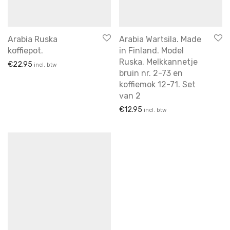
walküre
wandbord
wedgwood
kannen & kruiken
kerstartikelen
keukenartikelen
Arabia Ruska
Arabia Wartsila. Made
koffiepot.
in Finland. Model
koffie & thee
Ruska. Melkkannetje
€
22.95
incl. btw
Koffie en thee
bruin nr. 2-73 en
koffiemok 12-71. Set
koffie en thee potten
van 2
Kommen
€
12.95
incl. btw
Kommen en schaaltjes
Kopjes & Schotels
kunst
lampen
Melk en suiker
opmerkelijk
Sauskommen
Schalen