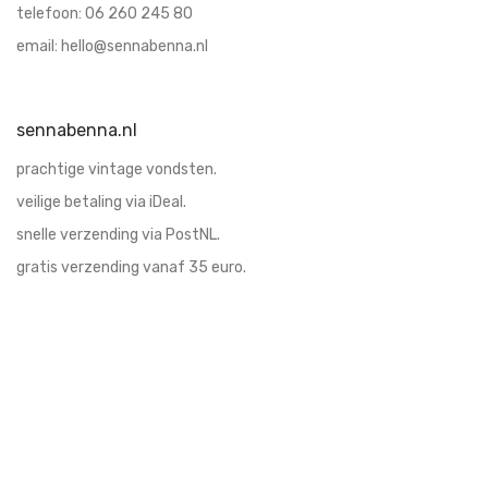
telefoon:
06 260 245 80
email:
hello@sennabenna.nl
sennabenna.nl
prachtige vintage vondsten.
veilige betaling via iDeal.
snelle verzending via PostNL.
gratis verzending vanaf 35 euro.
afhalen mogelijk.
eigen bezorg service.
blijf op de hoogte
schrijf u in voor updates en leuke acties!