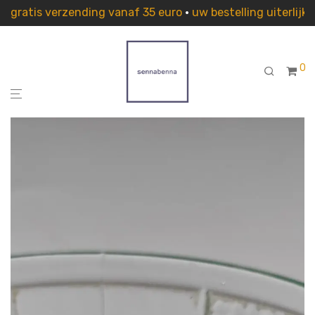
gratis verzending vanaf 35 euro
•
uw bestelling uiterlij
0