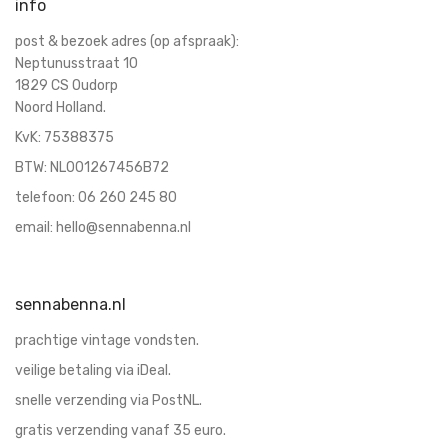
koffie en thee potten
info
Kommen
post & bezoek adres (op afspraak):
Kommen en schaaltjes
Neptunusstraat 10
1829 CS Oudorp
Kopjes & Schotels
Noord Holland.
kunst
KvK:
75388375
lampen
BTW: NL001267456B72
Melk en suiker
telefoon:
06 260 245 80
opmerkelijk
email:
hello@sennabenna.nl
Sauskommen
Schalen
schalen
sennabenna.nl
Schalen
prachtige vintage vondsten.
Schalen & Schaaltjes
veilige betaling via iDeal.
servies
snelle verzending via PostNL.
sieraden
gratis verzending vanaf 35 euro.