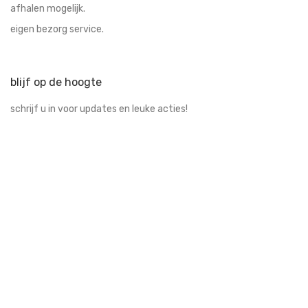
soepkommen
afhalen mogelijk.
speelgoed
eigen bezorg service.
spiegels
tassen
blijf op de hoogte
vazen
voor aan de muur
schrijf u in voor updates en leuke acties!
vooraadpot
Wandborden
veilig betalen & verzenden
betaal veilig via uw eigen bank met iDeal, verzendingen via DHL
en PostNL.