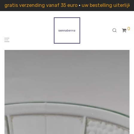
gratis verzending vanaf 35 euro
•
uw bestelling uiterlij
0