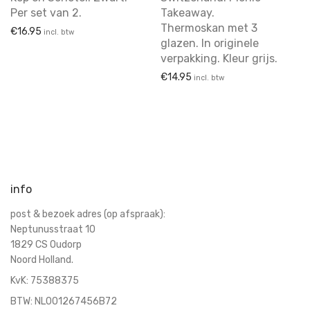
koffie & thee
Per set van 2.
Takeaway.
Koffie en thee
Thermoskan met 3
€
16.95
incl. btw
glazen. In originele
koffie en thee potten
verpakking. Kleur grijs.
Kommen
€
14.95
incl. btw
Kommen en schaaltjes
Kopjes & Schotels
kunst
lampen
Melk en suiker
info
opmerkelijk
Sauskommen
post & bezoek adres (op afspraak):
Neptunusstraat 10
Schalen
1829 CS Oudorp
schalen
Noord Holland.
Schalen
KvK:
75388375
Schalen & Schaaltjes
BTW: NL001267456B72