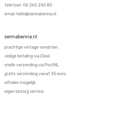
servies
telefoon:
06 260 245 80
sieraden
email:
hello@sennabenna.nl
soepkommen
speelgoed
sennabenna.nl
spiegels
tassen
prachtige vintage vondsten.
vazen
veilige betaling via iDeal.
voor aan de muur
snelle verzending via PostNL.
vooraadpot
gratis verzending vanaf 35 euro.
Wandborden
afhalen mogelijk.
eigen bezorg service.
blijf op de hoogte
schrijf u in voor updates en leuke acties!