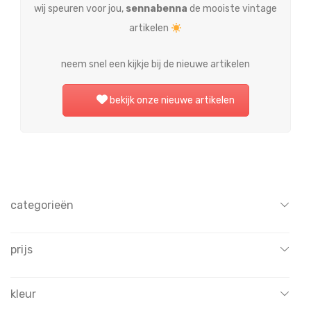
wij speuren voor jou,
sennabenna
de mooiste vintage
artikelen
neem snel een kijkje bij de nieuwe artikelen
bekijk onze nieuwe artikelen
categorieën
Alle
prijs
bekers en kommen
bier en wijn
All
blikken
kleur
€
0
-
€
15