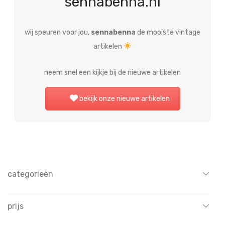
sennabenna.nl
wij speuren voor jou,
sennabenna
de mooiste vintage
artikelen
neem snel een kijkje bij de nieuwe artikelen
bekijk onze nieuwe artikelen
categorieën
Alle
prijs
bekers en kommen
bier en wijn
All