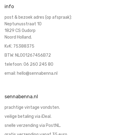
info
Schalen & Schaaltjes
servies
post & bezoek adres (op afspraak):
Neptunusstraat 10
sieraden
1829 CS Oudorp
soepkommen
Noord Holland.
speelgoed
KvK:
75388375
spiegels
BTW: NL001267456B72
tassen
telefoon:
06 260 245 80
vazen
email:
hello@sennabenna.nl
voor aan de muur
vooraadpot
sennabenna.nl
Wandborden
prachtige vintage vondsten.
veilige betaling via iDeal.
snelle verzending via PostNL.
gratis verzending vanaf 35 euro.