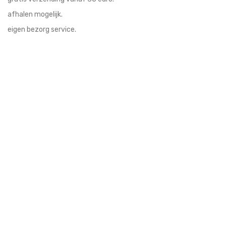
afhalen mogelijk.
eigen bezorg service.
blijf op de hoogte
schrijf u in voor updates en leuke acties!
veilig betalen & verzenden
betaal veilig via uw eigen bank met iDeal, verzendingen via DHL
en PostNL.