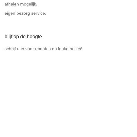
soepkommen
afhalen mogelijk.
speelgoed
eigen bezorg service.
spiegels
tassen
blijf op de hoogte
vazen
voor aan de muur
schrijf u in voor updates en leuke acties!
vooraadpot
Wandborden
veilig betalen & verzenden
betaal veilig via uw eigen bank met iDeal, verzendingen via DHL
en PostNL.