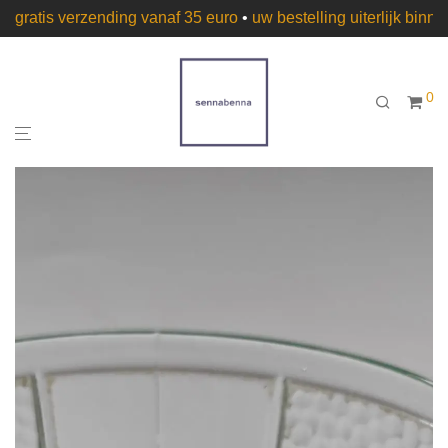
gratis verzending vanaf 35 euro
•
uw bestelling uiterlijk bin
0