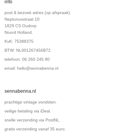
koffie en thee potten
info
Kommen
post & bezoek adres (op afspraak):
Kommen en schaaltjes
Neptunusstraat 10
1829 CS Oudorp
Kopjes & Schotels
Noord Holland.
kunst
KvK:
75388375
lampen
BTW: NL001267456B72
Melk en suiker
telefoon:
06 260 245 80
opmerkelijk
email:
hello@sennabenna.nl
Sauskommen
Schalen
schalen
sennabenna.nl
Schalen
prachtige vintage vondsten.
Schalen & Schaaltjes
veilige betaling via iDeal.
servies
snelle verzending via PostNL.
sieraden
gratis verzending vanaf 35 euro.