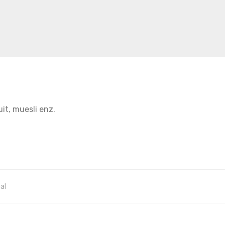
uit, muesli enz.
al