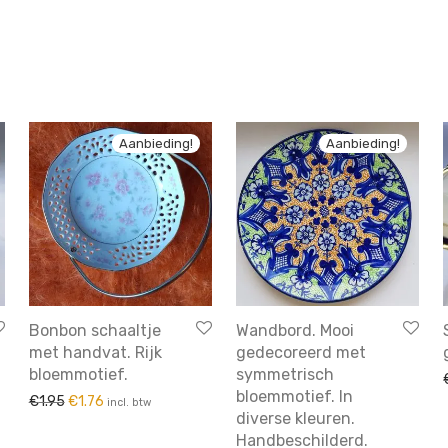
Aanbieding!
Aanbieding!
Bonbon schaaltje
Wandbord. Mooi
met handvat. Rijk
gedecoreerd met
bloemmotief.
symmetrisch
bloemmotief. In
was: €6.95.
: €6.26.
Oorspronkelijke prijs was: €1.95.
Huidige prijs is: €1.76.
€
1.95
€
1.76
incl. btw
diverse kleuren.
Handbeschilderd.