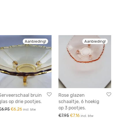
Aanbieding!
Aanbieding!
Serveerschaal bruin
Rose glazen
glas op drie pootjes.
schaaltje, 6 hoekig
op 3 pootjes.
Oorspronkelijke prijs was: €6.95.
Huidige prijs is: €6.26.
€
6.95
€
6.26
incl. btw
Oorspronkelijke prijs was: €7.95.
Huidige prijs is: €7.16.
€
7.95
€
7.16
incl. btw