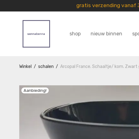
gratis verzending vanaf
shop
nieuw binnen
sp
Winkel
/
schalen
/
Arcopal France. Schaaltje/ kom. Zwart 
Aanbieding!