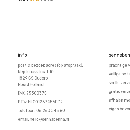
info
sennaben
post & bezoek adres (op afspraak):
prachtige 
Neptunusstraat 10
veilige beta
1829 CS Oudorp
snelle verz
Noord Holland.
gratis verz
KvK:
75388375
afhalen mog
BTW: NL001267456B72
eigen bezor
telefoon:
06 260 245 80
email:
hello@sennabenna.nl