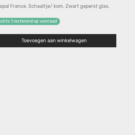
:
opal France. Schaaltje/ kom. Zwart geperst glas.
25.
03.
echts 1 resterend op voorraad
Toevoegen aan winkelwagen