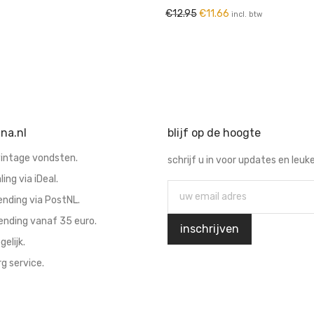
Oorspronkelijke prijs was:
Huidige prijs is: €11
€
12.95
€
11.66
incl. btw
na.nl
blijf op de hoogte
vintage vondsten.
schrijf u in voor updates en leuke
ling via iDeal.
ending via PostNL.
ending vanaf 35 euro.
elijk.
g service.