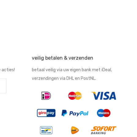
 €12.95.
.66.
veilig betalen & verzenden
 acties!
betaal veilig via uw eigen bank met iDeal,
verzendingen via DHL en PostNL.