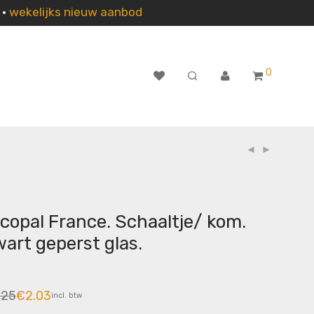
n
•
wekelijks nieuw aanbod
0
copal France. Schaaltje/ kom.
art geperst glas.
.25
€
2.03
incl. btw
pronkelijke
ige