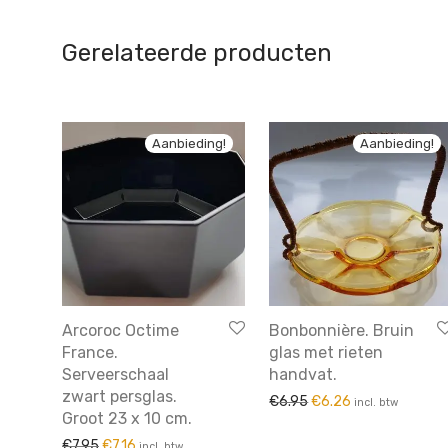
Gerelateerde producten
Aanbieding!
Aanbieding!
Arcoroc Octime
Bonbonnière. Bruin
France.
glas met rieten
Serveerschaal
handvat.
zwart persglas.
Oorspronkelijke prijs 
Huidige prijs is
€
6.95
€
6.26
incl. btw
Groot 23 x 10 cm.
Oorspronkelijke prijs was: €7.95.
Huidige prijs is: €7.16.
€
7.95
€
7.16
incl. btw